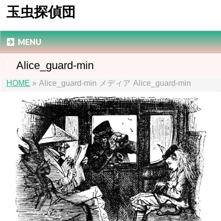
玉虫探偵団
MENU
Alice_guard-min
HOME
»
Alice_guard-min
メディア
Alice_guard-min