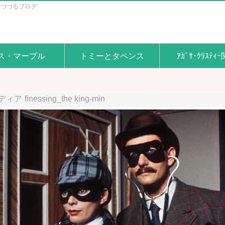
をつづるブログ
ス・マープル
トミーとタペンス
ｱｶﾞｻ･ｸﾘｽﾃｨ
ディア
finessing_the king-min