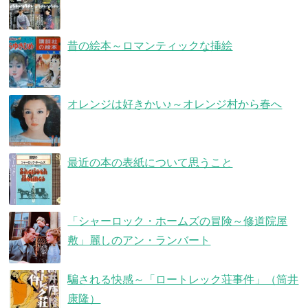
昔の絵本～ロマンティックな挿絵
オレンジは好きかい♪～オレンジ村から春へ
最近の本の表紙について思うこと
「シャーロック・ホームズの冒険～修道院屋
敷」麗しのアン・ランバート
騙される快感～「ロートレック荘事件」（筒井
康隆）