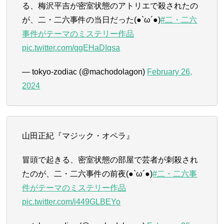
る、梅沢平吉が密室状態のアトリエで殺されたの
が、二・二六事件の当日だった(●`ω´●)
#二・二六
事件がテーマのミステリー作品
pic.twitter.com/qgEHaDIqsa
— tokyo-zodiac (@machodolagon)
February 26,
2024
山田正紀『マジック・オペラ』
冒頭で起きる、密室状態の部屋で芸者が刺殺され
たのが、二・二六事件の前夜(●`ω´●)
#二・二六事
件がテーマのミステリー作品
pic.twitter.com/i449GLBEYo