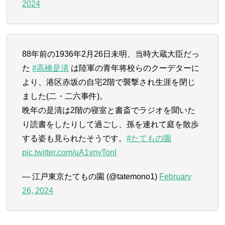
2024
88年前の1936年2月26日未明、当時大蔵大臣だっ
た
#高橋是清
は陸軍の青年将校らのクーデターに
より、港区赤坂の自宅2階で襲撃され生涯を閉じ
ました(二・二六事件)。
晩年の是清は2階の寝室と書斎でラジオを聞いた
り読書をしたりして過ごし、孫を連れて庭を散歩
する姿も見られたそうです。
#たてもの園
pic.twitter.com/uA1vnvTonI
— 江戸東京たてもの園 (@tatemono1)
February
26, 2024