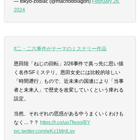
— tokyo-zodiac (@machodolagon)
February 26,
2024
#二・二六事件がテーマのミステリー作品
恩田陸「ねじの回転」2/26事件で真っ先に思い描
く名作SFミステリ。恩田女史には比較的珍しい
「時間遡行」もので、近未来の国連により「当事
者と未来人」で歴史を改変していくという痺れる
設定。
当然、それぞれの思惑がある中うまくいくわけも
なく…？？
https://t.co/uo7fwxojBY
pic.twitter.com/wKz1MnILqy