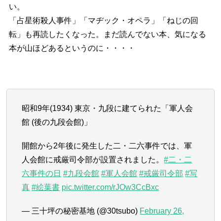
い。
「占星術殺人事件」「マヂック・オペラ」「ねじの回
転」も再読したくなった。まだ読んでない本、気になる
本が山ほどあるというのに・・・・
昭和9年(1934) 東京・九段に建てられた「軍人会
館 (後の九段会館)」
開館から2年後に発生した二・二六事件では、軍
人会館に戒厳司令部が設置されました。
#二・二
六事件の日
#九段会館
#軍人会館
#戒厳司令部
#写
真
#絵葉書
pic.twitter.com/rJOw3CcBxc
— 三十坪の秘密基地 (@30tsubo)
February 26,